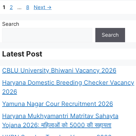
Page
Page
Page
1
2
…
8
Next
→
Search
Search
Latest Post
CBLU University Bhiwani Vacancy 2026
Haryana Domestic Breeding Checker Vacancy
2026
Yamuna Nagar Cour Recruitment 2026
Haryana Mukhyamantri Matritav Sahayta
Yojana 2026: महिलाओं को 5000 की सहायता