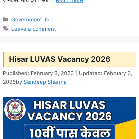
जानकारी नीचे देंगे। भर्ती …
Read more
Categories
Government Job
Leave a comment
Hisar LUVAS Vacancy 2026
Published: February 3, 2026 | Updated: February 3,
2026
by
Sandeep Sharma