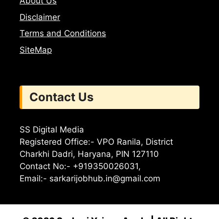
About Us
Disclaimer
Terms and Conditions
SiteMap
Contact Us
SS Digital Media
Registered Office:- VPO Ranila, District
Charkhi Dadri, Haryana, PIN 127110
Contact No:- +919350026031,
Email:-
sarkarijobhub.in@gmail.com