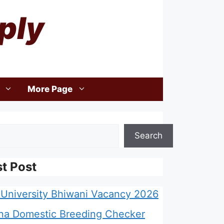
ply
More Page
Search
st Post
University Bhiwani Vacancy 2026
na Domestic Breeding Checker