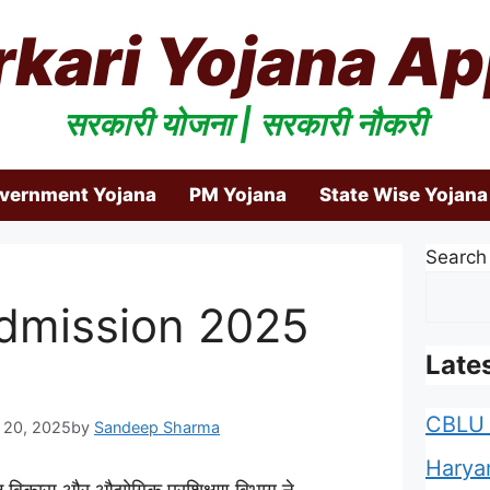
rkari Yojana Ap
सरकारी योजना | सरकारी नौकरी
overnment Yojana
PM Yojana
State Wise Yojana
Search
Admission 2025
Late
CBLU 
e 20, 2025
by
Sandeep Sharma
Harya