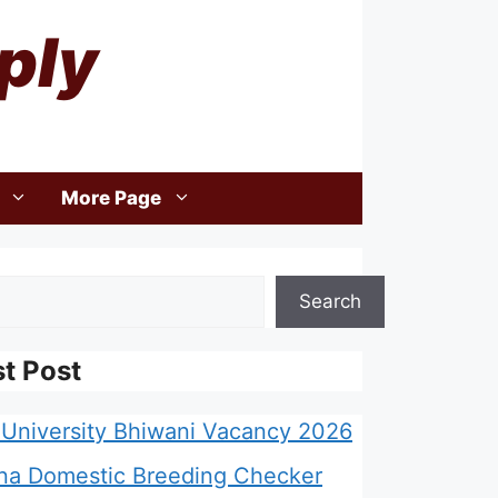
ply
More Page
Search
st Post
University Bhiwani Vacancy 2026
na Domestic Breeding Checker