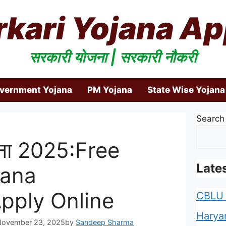
rkari Yojana Ap
सरकारी योजना | सरकारी नौकरी
overnment Yojana
PM Yojana
State Wise Yojana
Search
जना 2025:Free
Late
jana
Apply Online
CBLU 
Harya
 November 23, 2025
by
Sandeep Sharma