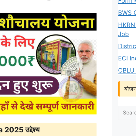
Form घर
BWS C
HKRN 
Job
Distr
ECI I
CBLU 
योजन
Search
for:
025 उद्देश्य