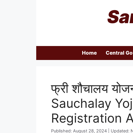
Skip
Sa
to
content
Home
Central G
फ्री शौचालय यो
Sauchalay Yo
Registration 
Published: August 28, 2024 | Updated: