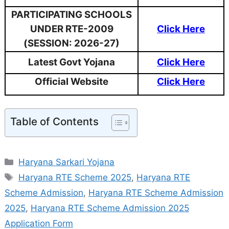
PARTICIPATING SCHOOLS
UNDER RTE-2009
Click Here
(SESSION: 2026-27)
Latest Govt Yojana
Click Here
Official Website
Click Here
Table of Contents
Categories
Haryana Sarkari Yojana
Tags
Haryana RTE Scheme 2025
,
Haryana RTE
Scheme Admission
,
Haryana RTE Scheme Admission
2025
,
Haryana RTE Scheme Admission 2025
Application Form