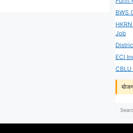
Form घर
BWS C
HKRN 
Job
Distr
ECI I
CBLU 
योजन
Search
for: