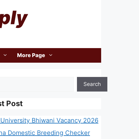
ply
More Page
Search
st Post
University Bhiwani Vacancy 2026
na Domestic Breeding Checker