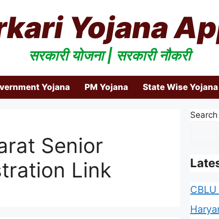
rkari Yojana Ap
सरकारी योजना | सरकारी नौकरी
overnment Yojana
PM Yojana
State Wise Yojana
Search
rat Senior
Late
tration Link
CBLU 
Harya