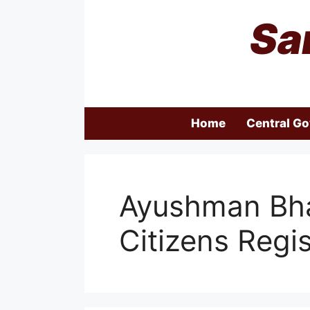
Skip
Sa
to
content
Home
Central G
Ayushman Bha
Citizens Regis