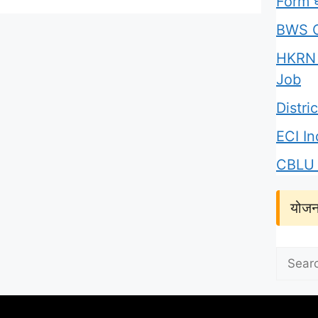
Form घर
BWS C
HKRN 
Job
Distr
ECI I
CBLU 
योजन
Search
for: