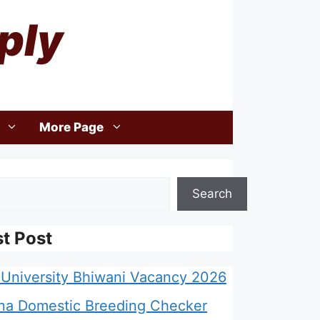
ply
More Page
Search
st Post
University Bhiwani Vacancy 2026
na Domestic Breeding Checker