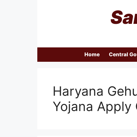
Skip
Sa
to
content
Home
Central G
Haryana Gehu
Yojana Apply 