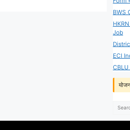
Form घर
BWS C
HKRN 
Job
Distr
ECI I
CBLU 
योजन
Search
for: