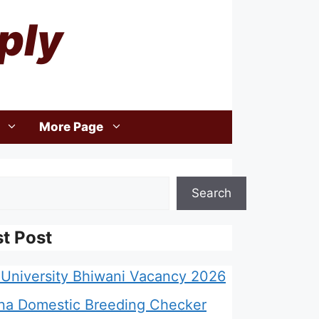
ply
More Page
Search
st Post
University Bhiwani Vacancy 2026
na Domestic Breeding Checker