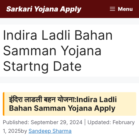
Skip
Sarkari Yojana Apply
Menu
to
content
Indira Ladli Bahan
Samman Yojana
Startng Date
इंदिरा लाडली बहन योजना:Indira Ladli
Bahan Samman Yojana Apply
Published: September 29, 2024 | Updated: February
1, 2025
by
Sandeep Sharma