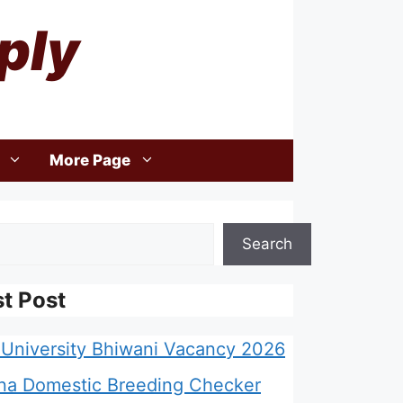
ply
More Page
Search
st Post
University Bhiwani Vacancy 2026
na Domestic Breeding Checker