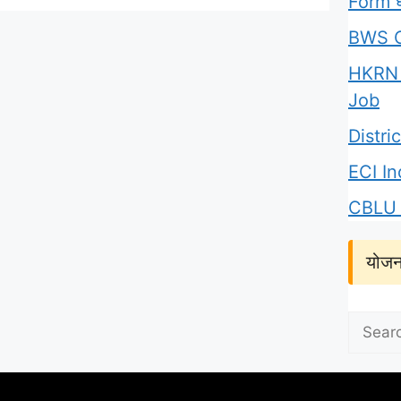
Form घर
BWS C
HKRN 
Job
Distr
ECI I
CBLU 
योजन
Search
for: