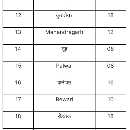
12
कुरुक्षेत्र
18
13
Mahendragarh
12
14
नूह
08
15
Palwal
08
16
पानीपत
16
17
Rewari
10
18
रोहतक
18