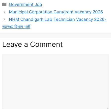
Categories
Government Job
Municipal Corporation Gurugram Vacancy 2026
NHM Chandigarh Lab Technician Vacancy 2026-
स्वास्थ्य विभाग भर्ती
Leave a Comment
Comment