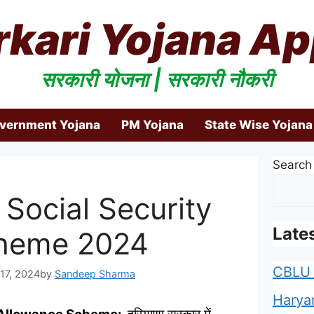
rkari Yojana Ap
सरकारी योजना | सरकारी नौकरी
overnment Yojana
PM Yojana
State Wise Yojana
Search
 Social Security
Late
cheme 2024
CBLU 
 17, 2024
by
Sandeep Sharma
Harya