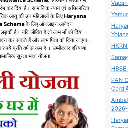
y Allowance Scheme:
हरियाणा सरकार में
Vacan
रंभ कर दिया है। सामाजिक न्याय एवं अधिकारिता
Yamun
 अधिक आयु की उन महिलाओं के लिए
Haryana
nce Scheme
के लिए ऑनलाइन आवेदन
Harya
 लड़की है। यदि जीवित है तो लाभ माँ को दिया
Yojana
आवेदन कर सकते हैं और लाभ पिता को दिया जाएगा।
HKRN 
ुपये प्रति वर्ष से कम है । उम्मीदवार हरियाणा
माजिक सुरक्षा भत्ता योजना
Samag
HBSE 
PAN Ca
Card कै
Ambala
2026-क्
Harya