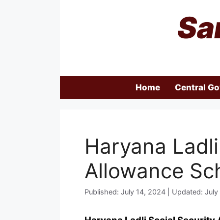
Skip
Sa
to
content
Home
Central G
Haryana Ladli
Allowance S
Published: July 14, 2024 | Updated: July