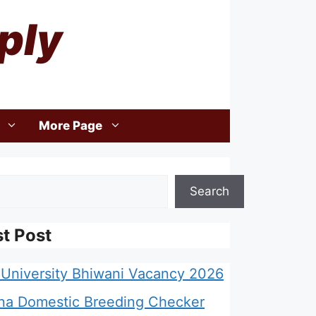
ply
More Page
Search
st Post
University Bhiwani Vacancy 2026
na Domestic Breeding Checker