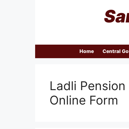
Skip
Sa
to
content
Home
Central G
Ladli Pension
Online Form