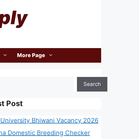
ply
More Page
Search
st Post
University Bhiwani Vacancy 2026
na Domestic Breeding Checker