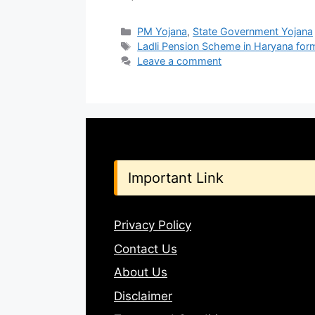
Categories
PM Yojana
,
State Government Yojana
Tags
Ladli Pension Scheme in Haryana for
Leave a comment
Important Link
Privacy Policy
Contact Us
About Us
Disclaimer