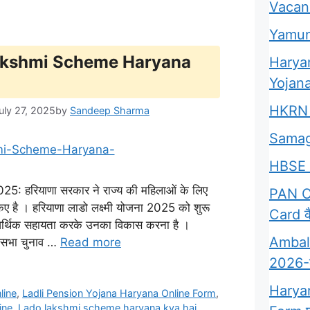
Vacan
Yamun
do Lakshmi Scheme Haryana
Harya
Yojana
HKRN 
uly 27, 2025
by
Sandeep Sharma
Samag
HBSE 
रियाणा सरकार ने राज्य की महिलाओं के लिए
PAN Ca
िए है । हरियाणा लाडो लक्ष्मी योजना 2025 को शुरू
Card कै
 आर्थिक सहायता करके उनका विकास करना है ।
Ambala
धानसभा चुनाव …
Read more
2026-क्
Harya
line
,
Ladli Pension Yojana Haryana Online Form
,
ine
,
Lado lakshmi scheme haryana kya hai
,