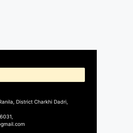
anila, District Charkhi Dadri,
6031,
@gmail.com