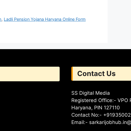
m
,
Ladli Pension Yojana Haryana Online Form
Contact Us
SS Digital Media
Registered Office:- VPO R
Haryana, PIN 127110
Contact No:- +91935002
Email:-
sarkarijobhub.in