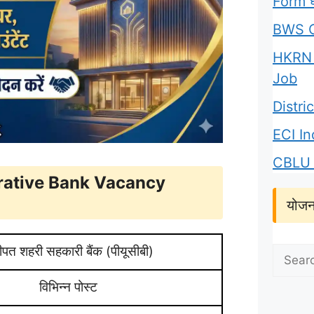
Form घर
BWS C
HKRN 
Job
Distr
ECI I
CBLU 
rative Bank Vacancy
योजन
ीपत शहरी सहकारी बैंक (पीयूसीबी)
Search
for:
विभिन्न पोस्ट