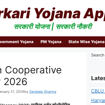
rkari Yojana Ap
सरकारी योजना | सरकारी नौकरी
overnment Yojana
PM Yojana
State Wise Yojana
Search
n Cooperative
Late
y 2026
CBLU 
anuary 21, 2026
by
Sandeep Sharma
Harya