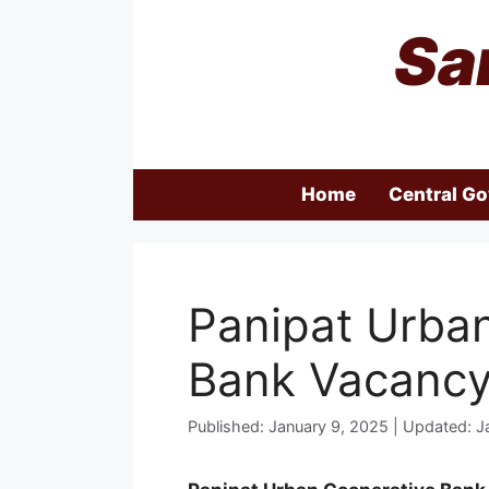
Skip
Sa
to
content
Home
Central G
Panipat Urba
Bank Vacanc
Published: January 9, 2025 | Updated: J