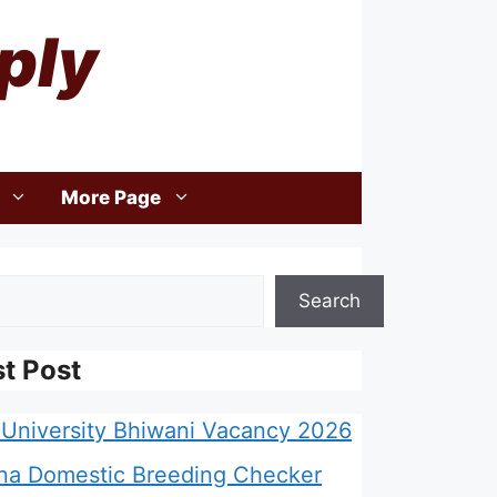
ply
More Page
Search
st Post
University Bhiwani Vacancy 2026
na Domestic Breeding Checker