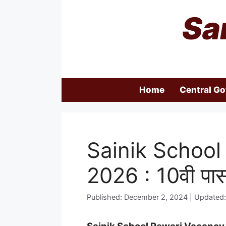
Skip
Sa
to
content
Home
Central G
Sainik School
2026 : 10वी पास 
Published: December 2, 2024 | Updated