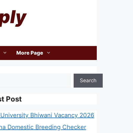
ply
More Page
Search
st Post
University Bhiwani Vacancy 2026
na Domestic Breeding Checker