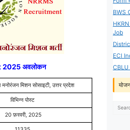
Form घर
BWS C
HKRN 
Job
Distr
ECI I
 2025 अवलोकन
CBLU 
योजन
मीण मनोरंजन मिशन सोसाइटी, उत्तर प्रदेश
विभिन्न पोस्ट
Search
for:
20 फ़रवरी, 2025
11335