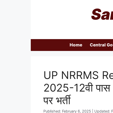
Skip
Sa
to
content
Home
Central G
UP NRRMS Re
2025-12वी पास 
पर भर्ती
Published: February 6, 2025 | Updated: 