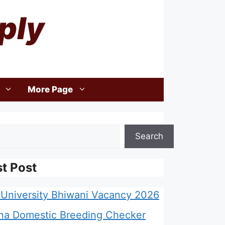
ply
More Page
Search
st Post
University Bhiwani Vacancy 2026
na Domestic Breeding Checker